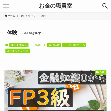
お金の職員室
ホーム
楽しく生きる
体験
体験
– category –
楽しく生きる
体験
資格試験
リアル脱出ゲーム
スパルタンレース
体験