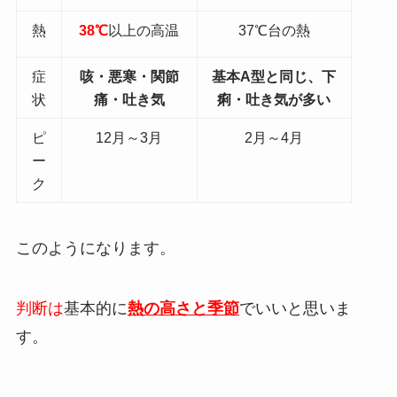
熱
38℃
以上の高温
37℃台の熱
症
咳・悪寒・関節
基本A型と同じ、下
状
痛・吐き気
痢・吐き気が多い
ピ
12月～3月
2月～4月
ー
ク
このようになります。
判断は
基本的に
熱の高さと季節
でいいと思いま
す。