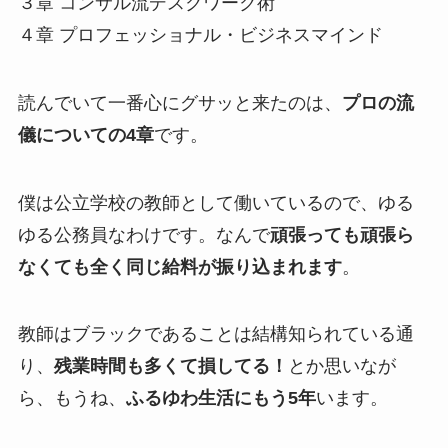
３章 コンサル流
デスクワーク術
４章
プロフェッショナル・ビジネスマインド
読んでいて一番心にグサッと来たのは、
プロの流
儀についての4章
です。
僕は公立学校の教師として働いているので、
ゆる
ゆる公務員
なわけです。なんで
頑張っても頑張ら
なくても全く同じ給料が振り込まれます
。
教師はブラックであることは結構知られている通
り、
残業時間も多くて損してる！
とか思いなが
ら、もうね、
ふるゆわ生活にもう5年
います。