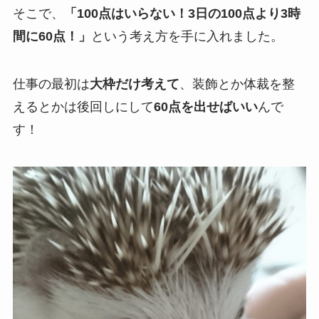
そこで、
「100点はいらない！3日の100点より3時
間に60点！」
という考え方を手に入れました。
仕事の最初は
大枠だけ考えて
、装飾とか体裁を整
えるとかは後回しにして
60点を出せばいい
んで
す！