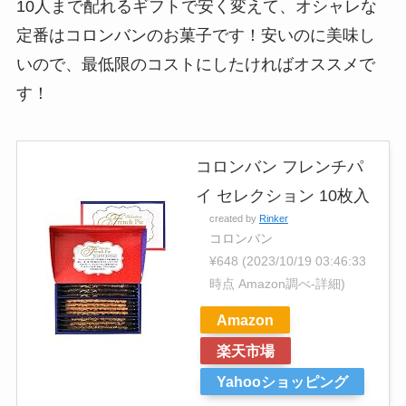
10人まで配れるギフトで安く変えて、オシャレな
定番はコロンバンのお菓子です！安いのに美味し
いので、最低限のコストにしたければオススメで
す！
コロンバン フレンチパ
イ セレクション 10枚入
created by
Rinker
コロンバン
¥648
(2023/10/19 03:46:33
時点 Amazon調べ-
詳細)
Amazon
楽天市場
Yahooショッピング