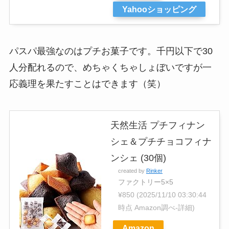
Yahooショッピング
パスパ最強なのはプチお菓子です。千円以下で30
人分配れるので、めちゃくちゃしょぼいですが一
応義理を果たすことはできます（笑）
天然生活 プチフィナン
シェ＆プチチョコフィナ
ンシェ (30個)
created by
Rinker
ファクトリー5×5
¥850
(2025/11/10 03:30:44
時点 Amazon調べ-
詳細)
Amazon