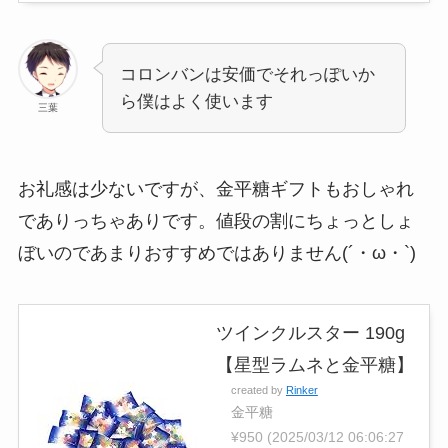
コロンバンは安価でそれっぽいか
ら僕はよく使います
三葉
お礼感は少ないですが、金平糖ギフトもおしゃれ
でありっちゃありです。値段の割にちょっとしょ
ぼいのであまりおすすめではありません(´・ω・`)
ツインクルスター 190g
【星型ラムネと金平糖】
created by
Rinker
金平糖
¥950
(2025/03/12 06:06:27