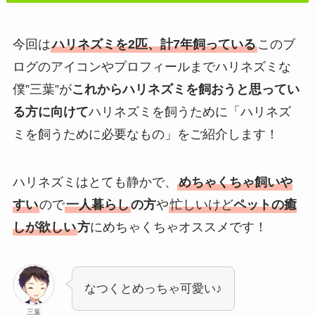
今回は
ハリネズミを2匹、計7年飼っている
このブ
ログのアイコンやプロフィールまでハリネズミな
僕”三葉”が
これからハリネズミを飼おうと思ってい
る方に向けて
ハリネズミを飼うために
「ハリネズ
ミを飼うために必要なもの」
をご紹介します！
ハリネズミは
とても静かで、
めちゃくちゃ飼いや
すい
ので
一人暮らし
の方
や
忙しいけど
ペットの癒
しが欲しい
方
にめちゃくちゃオススメです！
なつくとめっちゃ可愛い♪
三葉